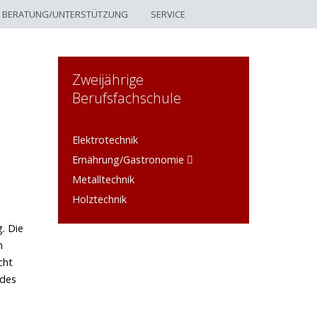
BERATUNG/UNTERSTÜTZUNG
SERVICE
Zweijährige
Berufsfachschule
Elektrotechnik
Ernährung/Gastronomie
Metalltechnik
Holztechnik
. Die
n
cht
 des