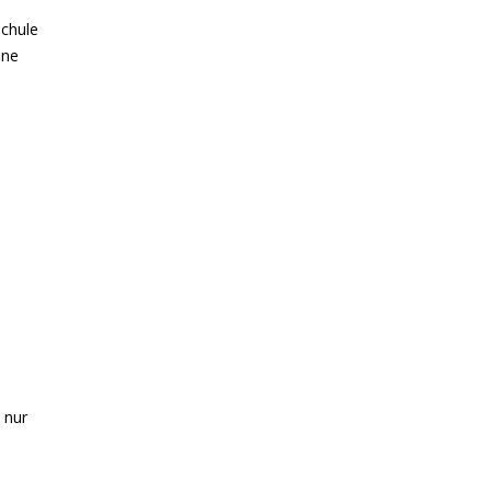
chule
ine
s
 nur