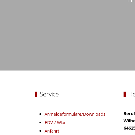
Service
He
Beru
Anmeldeformulare/Downloads
Wilhe
EDV / Wlan
6462
Anfahrt