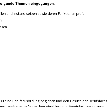
uf folgende Themen eingegangen:
ellen und instand setzen sowie deren Funktionen prüfen
en
assen
Du eine Berufsausbildung beginnen und den Besuch der Berufsfachs
annst nach dem erfolgreichen Abschluss der Berufsfachschule auch e