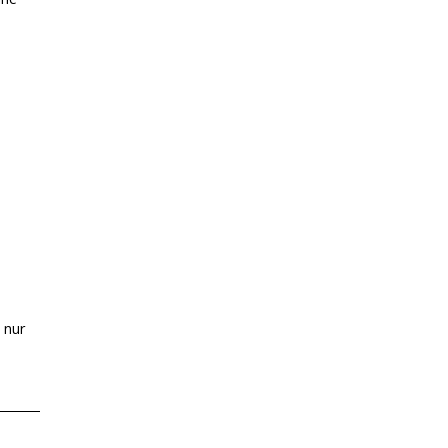
s
 nur