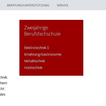
BERATUNG/UNTERSTÜTZUNG
SERVICE
Zweijährige
Berufsfachschule
Elektrotechnik
Ernährung/Gastronomie
Metalltechnik
Holztechnik
hnik.
chern
cht
 des