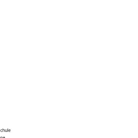
chule
ine